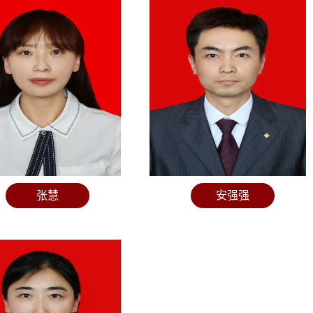
张慧
安强强