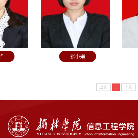
华
张小娟
上页
1
下页