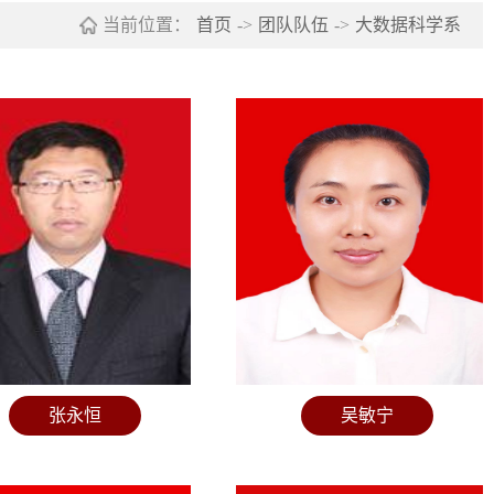
当前位置：
首页
->
团队队伍
->
大数据科学系
张永恒
吴敏宁