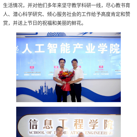
生活情况，并对他们多年来坚守教学科研一线，尽心教书育
人、潜心科学研究、倾心服务社会的工作给予高度肯定和赞
赏，并送上节日的祝福和美丽的鲜花。