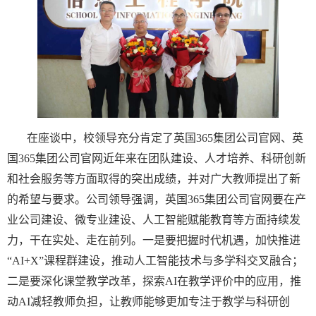
在座谈中，校领导充分肯定了英国365集团公司官网、英
国365集团公司官网近年来在团队建设、人才培养、科研创新
和社会服务等方面取得的突出成绩，并对广大教师提出了新
的希望与要求。公司领导强调，英国365集团公司官网要在产
业公司建设、微专业建设、人工智能赋能教育等方面持续发
力，干在实处、走在前列。一是要把握时代机遇，加快推进
“AI+X”课程群建设，推动人工智能技术与多学科交叉融合；
二是要深化课堂教学改革，探索AI在教学评价中的应用，推
动AI减轻教师负担，让教师能够更加专注于教学与科研创