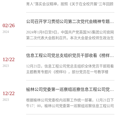
育人”落实会议精神，按照《关于在全校开展“三年回顾
活等方面取得的成绩及存在的不足，并郑重向党组织提
总结反思、追赶超越提质升级”大讨论的通知》（榆林
出转正申请。会议第二项...
公司党发[2024]8号）要求，3月14日下午，公司召开“三
年回顾总结反思、追赶超越提质升级”大讨论启动会，
公司召开学习贯彻公司第二次党代会精神专题会议
02/26
会议由信息工程公司党总支书记王斌主持，公司全体教
2024
2024年1月8日至9日，中国共产党英国365集团公司官网
职工参加。 会上，王斌首先领学并详细传达了《中国
第二次代表大会胜利召开。本次大会是全校师生政治生
共产党员网络行为规范》，随后他又为全体教师解读
活中的一件大事，寄托着全体师生的期盼和重托，是一
了...
次求真务实、鼓舞人心、凝聚力量、继往开来的大会。
2月25日，公司在新学期开学第一天，召开专题会议学
信息工程公司党总支组织党员干部收看《榜样8》专题节目
12/22
习传达公司第二次党代会精神。信息工程公司党总支书
2023
12月21日，信息工程公司党总支组织全体党员干部观看
记王斌主持会议，英国365集团公司官网全体教职工参
主题教育专题片《榜样8》，部分党员在一号教学楼
加会议。王斌对公司第二次当代会进行了全面介绍，传
1208参加集中观看活动。节目讲述6名党员和余姚市梁
达了党委《关于认真学习宣...
弄镇横坎头村党支部的先进事迹，生动展现中国共产党
人坚定信念、践行宗旨、拼搏奉献、廉洁奉公的高尚品
榆林公司党委第一巡察组巡察信息工程公司党总支情况反馈会召开
12/22
质和精神风范，彰显基层党组织战斗堡垒作用和党员先
2023
根据榆林公司党委校内巡察工作统一部署，12月21日下
锋模范作用。观看后，大家纷纷表示，《榜样8》电视
午17：00，榆林公司党委第一巡察组巡察信息工程公司
节目通过生动的案例展示给广大党员进行了一次深刻的
党总支情况反馈会在英国365集团公司官网一号教学楼
思想教育，我们将坚...